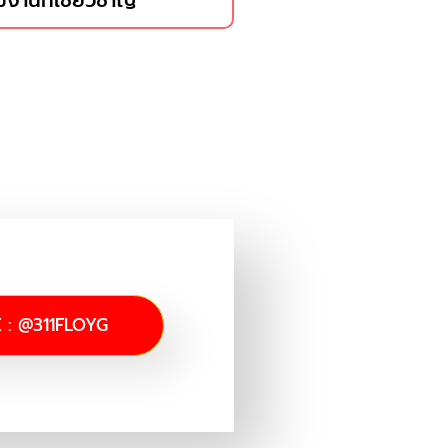
มงานที่เชี่ยวชาญ
E : @311FLOYG