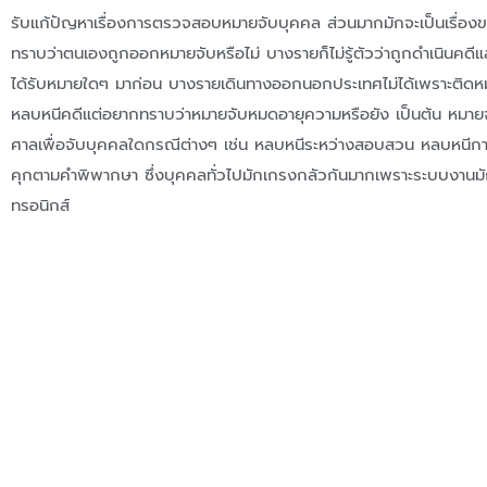
รับแก้ปัญหาเรื่องการตรวจสอบหมายจับบุคคล ส่วนมากมักจะเป็นเรื่อง
ทราบว่าตนเองถูกออกหมายจับหรือไม่ บางรายก็ไม่รู้ตัวว่าถูกดำเนินคด
ได้รับหมายใดๆ มาก่อน บางรายเดินทางออกนอกประเทศไม่ได้เพราะติดห
หลบหนีคดีแต่อยากทราบว่าหมายจับหมดอายุความหรือยัง เป็นต้น หมายจั
ศาลเพื่อจับบุคคลใดกรณีต่างๆ เช่น หลบหนีระหว่างสอบสวน หลบหนี
คุกตามคำพิพากษา ซึ่งบุคคลทั่วไปมักเกรงกลัวกันมากเพราะระบบงานมัก
ทรอนิกส์